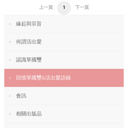
上一頁
1
下一頁
緣起與宗旨
何謂活出愛
認識單國璽
回憶單國璽&活出愛語錄
會訊
相關出版品