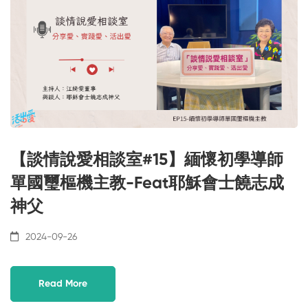
【談情說愛相談室#15】緬懷初學導師
單國璽樞機主教-Feat耶穌會士饒志成
神父
2024-09-26
Read More