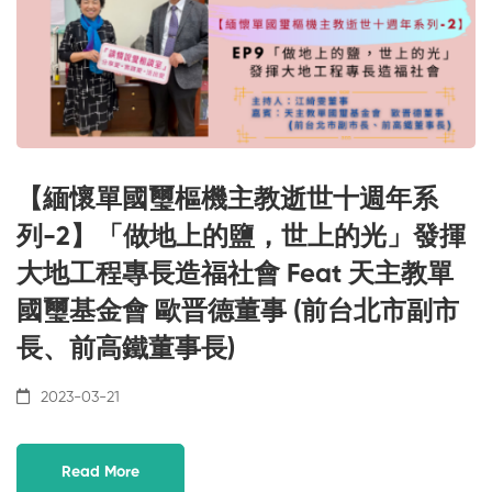
【緬懷單國璽樞機主教逝世十週年系
列-2】「做地上的鹽，世上的光」發揮
大地工程專長造福社會 Feat 天主教單
國璽基金會 歐晋德董事 (前台北市副市
長、前高鐵董事長)
2023-03-21
Read More