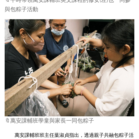
🔖平時帶領萬安課輔班英文課程的修女(左)也一同參
與包粽子活動
🔖萬安課輔班學童與家長一同包粽子
　　萬安課輔班班主任葉淑貞指出，透過親子共融包粽子活