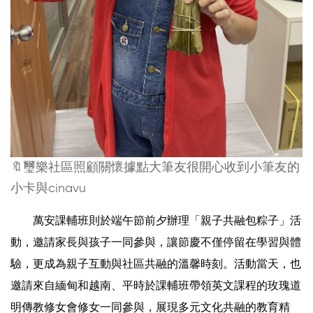
🔖璽樂社區照顧關懷據點大筆友很開心收到小筆友的
小卡與cinavu
　　萬安課輔班則於端午節前夕辦理「親子共融包粽子」活
動，邀請家長與孩子一同參與，讓節慶不僅停留在學習與體
驗，更成為親子互動與社區共融的溫馨時刻。活動當天，也
邀請來自緬甸和越南、平時於課輔班帶領英文課程的玫瑰道
明傳教修女會修女一同參與，展現多元文化共融的教育精