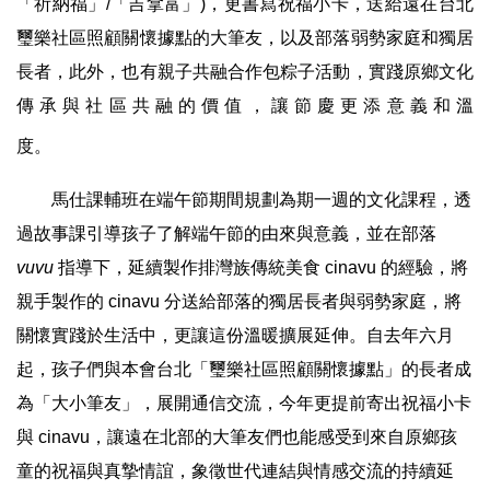
「祈納福」/「吉拿富」)，更書寫祝福小卡，送給遠在台北
璽樂社區照顧關懷據點的大筆友，以及部落弱勢家庭和獨居
長者，此外，也有親子共融合作包粽子活動，實踐原鄉文化
傳承與社區共融的價值，讓節慶更添意義和溫
度。
　　馬仕課輔班在端午節期間規劃為期一週的文化課程，透
過故事課引導孩子了解端午節的由來與意義，並在部落 
vuvu
 指導下，延續製作排灣族傳統美食 cinavu 的經驗，將
親手製作的 cinavu 分送給部落的獨居長者與弱勢家庭，將
關懷實踐於生活中，更讓這份溫暖擴展延伸。自去年六月
起，孩子們與本會台北「璽樂社區照顧關懷據點」的長者成
為「大小筆友」，展開通信交流，今年更提前寄出祝福小卡
與 cinavu，讓遠在北部的大筆友們也能感受到來自原鄉孩
童的祝福與真摯情誼，象徵世代連結與情感交流的持續延